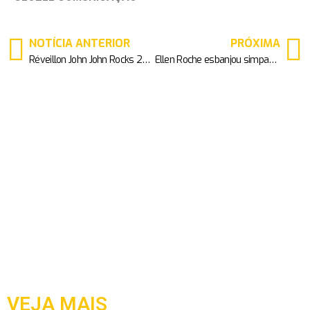
NOTÍCIA ANTERIOR
PRÓXIMA
Réveillon John John Rocks 2019 promete agitar Jericoacoara
Ellen Roche esbanjou simpatia em inauguração de loja em SP
VEJA MAIS