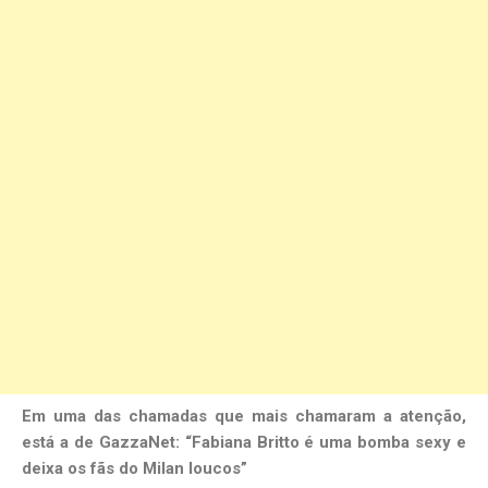
Em uma das chamadas que mais chamaram a atenção,
está a de GazzaNet: “Fabiana Britto é uma bomba sexy e
deixa os fãs do Milan loucos”