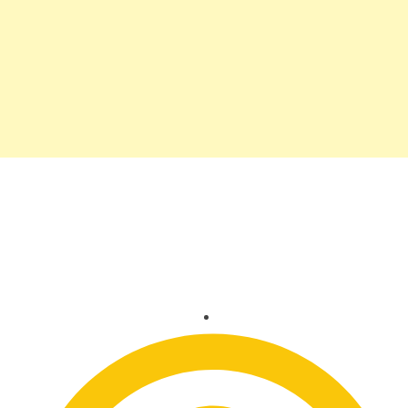
Concurso elege Miss
Rodeio Águas Lindas GO
2019