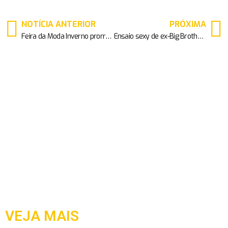
NOTÍCIA ANTERIOR
PRÓXIMA
Feira da Moda Inverno prorroga edição de lançamento até domingo
Ensaio sexy de ex-Big Brother com camisa do Milan está fazendo sucesso internacional
VEJA MAIS