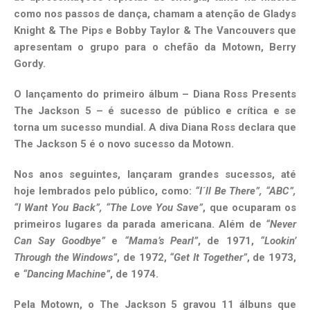
como nos passos de dança, chamam a atenção de Gladys
Knight & The Pips e Bobby Taylor & The Vancouvers que
apresentam o grupo para o chefão da Motown, Berry
Gordy.
O lançamento do primeiro álbum – Diana Ross Presents
The Jackson 5 – é sucesso de público e crítica e se
torna um sucesso mundial. A diva Diana Ross declara que
The Jackson 5 é o novo sucesso da Motown.
Nos anos seguintes, lançaram grandes sucessos, até
hoje lembrados pelo público, como:
“I´ll Be There”, “ABC”,
“I Want You Back”, “The Love You Save”
, que ocuparam os
primeiros lugares da parada americana. Além de
“Never
Can Say Goodbye”
e
“Mama’s Pearl”
, de 1971,
“Lookin’
Through the Windows”
, de 1972,
“Get It Together”
, de 1973,
e
“Dancing Machine”
, de 1974.
Pela Motown, o The Jackson 5 gravou 11 álbuns que