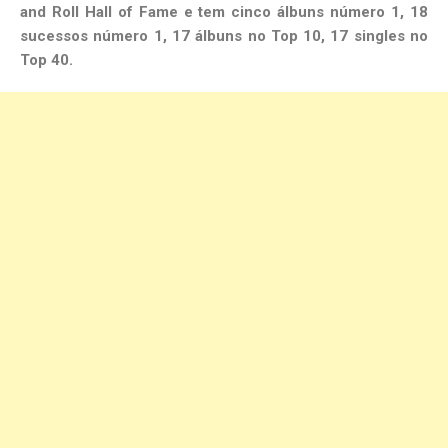
and Roll Hall of Fame e tem cinco álbuns número 1, 18
sucessos número 1, 17 álbuns no Top 10, 17 singles no
Top 40.