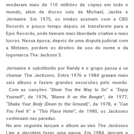
venderam mais de 110 milhões de cópias em todo o
mundo, além de discos solo de Michael, Jackie e
Jermaine. Em 1975, os irmãos assinam com a CBS
Records e pouco tempo depois se transferem para a
Epic Records, onde tiveram mais liberdade criativa e mais
lucros. Nessa época, depois de uma disputa judicial com
a Motown, perdem os direitos de uso do nome e da
logomarca The Jackson 5.
Jermaine é substituído por Randy e o grupo passa a se
chamar The Jacksons. Entre 1976 e 1984 gravam mais
seis álbuns e fazem grandes excursões pelo mundo.
Com as canções
“Show You the Way to Go”
e
“Enjoy
Yourself”
, de 1976,
“Blame It on the Boogie”
, de 1977,
“Shake Your Body (Down to the Ground)”
, de 1978, e
“Can
You Feel It”
e
“This Place Hotel”
, de 1980, os Jacksons
continuam nas paradas.
No ano seguinte lançam o álbum ao vivo The Jacksons
Live e decidem fazer uma pausa. Em 1984, lançam o