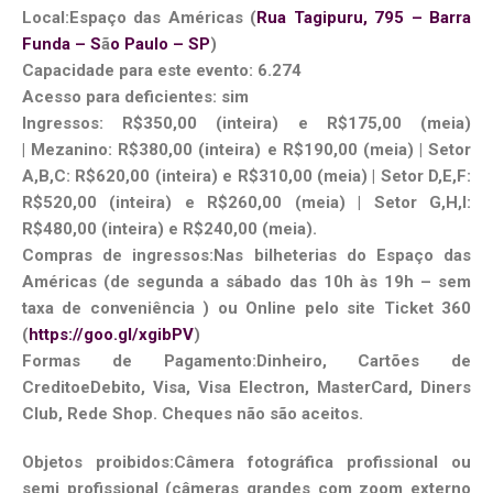
Local:Espaço das Américas (
Rua Tagipuru, 795 – Barra
Funda – S
ã
o Paulo – SP
)
Capacidade para este evento: 6.274
Acesso para deficientes: sim
Ingressos: R$350,00 (inteira) e R$175,00 (meia)
| Mezanino: R$380,00 (inteira) e R$190,00 (meia) | Setor
A,B,C: R$620,00 (inteira) e R$310,00 (meia) | Setor D,E,F:
R$520,00 (inteira) e R$260,00 (meia) | Setor G,H,I:
R$480,00 (inteira) e R$240,00 (meia).
Compras de ingressos:Nas bilheterias do Espaço das
Américas (de segunda a sábado das 10h às 19h – sem
taxa de conveniência ) ou Online
pelo site Ticket 360
(
https://goo.gl/xgibPV
)
Formas de Pagamento:Dinheiro, Cartões de
Credito
e
Debito, Visa, Visa Electron, MasterCard, Diners
Club, Rede Shop. Cheques não são aceitos.
Objetos proibidos:Câmera fotográfica profissional ou
semi profissional (câmeras grandes com zoom externo