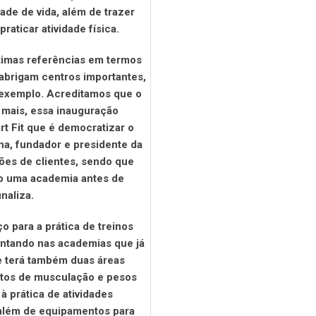
de de vida, além de trazer
raticar atividade física.
timas referências em termos
 abrigam centros importantes,
 exemplo. Acreditamos que o
 mais, essa inauguração
t Fit que é democratizar o
na, fundador e presidente da
hões de clientes, sendo que
do uma academia antes de
inaliza.
 para a prática de treinos
entando nas academias que já
e terá também duas áreas
ntos de musculação e pesos
 à prática de atividades
, além de equipamentos para