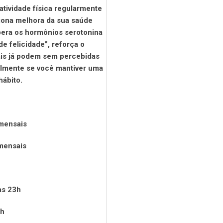
tividade física regularmente
ciona melhora da sua saúde
ibera os hormônios serotonina
e felicidade”, reforça o
tais já podem sem percebidas
palmente se você mantiver uma
hábito.
 mensais
mensais
às 23h
8h