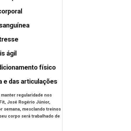
corporal
 sanguínea
stresse
s ágil
ndicionamento físico
a e das articulações
o manter regularidade nos
Fit, José Rogério Júnior,
or semana, mesclando treinos
seu corpo será trabalhado de