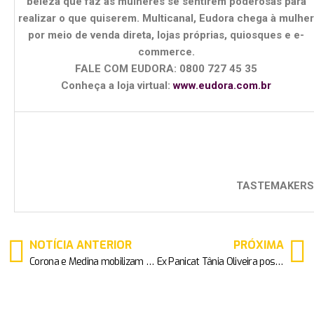
beleza que faz as mulheres se sentirem poderosas para
realizar o que quiserem. Multicanal, Eudora chega à mulher
por meio de venda direta, lojas próprias, quiosques e e-
commerce.
FALE COM EUDORA: 0800 727 45 35
Conheça a loja virtual:
www.eudora.com.br
TASTEMAKERS
NOTÍCIA ANTERIOR
PRÓXIMA
Corona e Medina mobilizam celebridades e a comunidade de Fernando de Noronha para combater o lixo plástico em praias da Ilha
Ex Panicat Tânia Oliveira posa para o Carnaval e fala sobre ansiedade