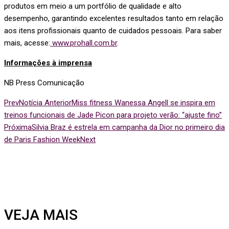
produtos em meio a um portfólio de qualidade e alto
desempenho, garantindo excelentes resultados tanto em relação
aos itens profissionais quanto de cuidados pessoais. Para saber
mais, acesse:
www.prohall.com.br
.
Informações à imprensa
NB Press Comunicação
Prev
Notícia Anterior
Miss fitness Wanessa Angell se inspira em
treinos funcionais de Jade Picon para projeto verão: “ajuste fino”
Próxima
Silvia Braz é estrela em campanha da Dior no primeiro dia
de Paris Fashion Week
Next
VEJA MAIS