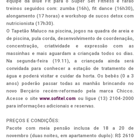
equipe da Blue Fit para o Super Set Fitness e farão
treinos seguidos com: zumba (16h), fit dance (16h30),
alongamento (17 horas) e workshop de sucos detox com
nutricionista (17h30).
O Tapetão Maluco na piscina, jogos na quadra de areia e
de piscina, pula corda, desenvolvimento de coordenação,
concentração, criatividade e expressão com as
massinhas e mais aguardam a criançada todos os dias.
Na segunda-feira (19.11), a criançada ainda será
convidada para conhecer a estação de tratamento de
água e poderá visitar e cuidar da horta. Os bebês (0 a 3
anos) poderão passar todas as manhãs brincando no
novo Berçário recém-reformado pela marca Chicco.
Acesse o site
www.sofitel.com
ou ligue (13) 2104-2000
para informações adicionais e reservas.
PREÇOS E CONDIÇÕES:
Pacote com meia pensão inclusa de 18 a 20 de
novembro (duas noites, em apartamento duplo): R$ 2610