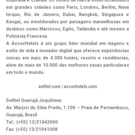
inspirada e criativa. Os hotéis da marca estão localizados
em grandes cidades como Paris, Londres, Berlim, Nova
Iorque, Rio de Janeiro, Dubai, Bangkok, Singapura e
Xangai, ou emoldurados por paisagens maravilhosas em
destinos como Marrocos, Egito, Tailândia e até mesmo a
Polinésia Francesa.
A AccorHotels é um grupo líder mundial em viagens e
estilo de vida e inovador digital que oferece experiências
únicas em mais de 4.300 hotéis, resorts e residências,
além de mais de 10.000 das melhores casas particulares
em todo o mundo.
sofitel.com
|
accorhotels.com
Sofitel Guarujá Jequitimar
Av. Marjori da Silva Prado, 1.100 – Praia de Pernambuco,
Guarujá, Brasil
Tel.: (+55) 13/21042000
Fax: (+55) 13/21041008