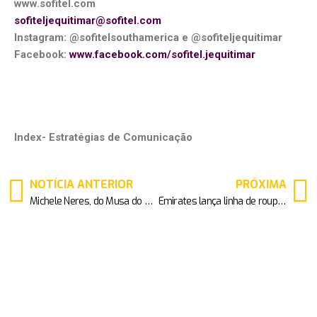
www.sofitel.com
sofiteljequitimar@sofitel.com
Instagram: @sofitelsouthamerica e @sofiteljequitimar
Facebook:
www.facebook.com/sofitel.jequitimar
Index- Estratégias de Comunicação
NOTÍCIA ANTERIOR
PRÓXIMA
Michele Neres, do Musa do Brasil, posa sexy: “celulite passa longe”
Emirates lança linha de roupas especiais para o Natal