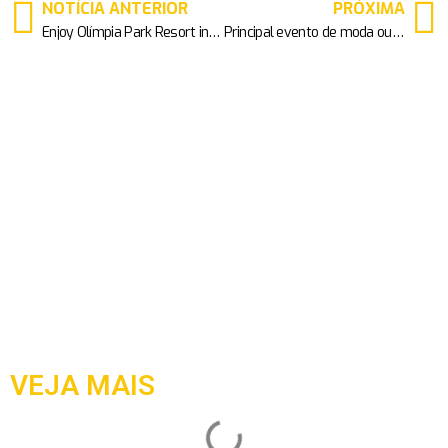
NOTÍCIA ANTERIOR
PRÓXIMA
Enjoy Olímpia Park Resort inaugura seu SPA
Principal evento de moda outono-inverno em São Paulo acontece até o dia 26 de maio
VEJA MAIS