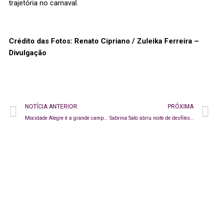
trajetória no carnaval.
Crédito das Fotos: Renato Cipriano / Zuleika Ferreira –
Divulgação
NOTÍCIA ANTERIOR
PRÓXIMA
Mocidade Alegre é a grande campeã do Carnaval de São Paulo 2026
Sabrina Sato abriu noite de desfiles na Sapucaí em ação especial da 99Food