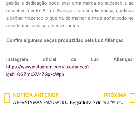
paixão e dedicação pode levar uma marca ao sucesso e ao
reconhecimento. A Lux Alianças, sob sua liderança, continua
a brilhar, trazendo o que há de melhor e mais sofisticado no
mundo das joias para seus clientes.
Confira algumas peças produzidas pela Lux Alianças
:
Instagram oficial da Lux Alianças:
https://www.instagram.com/luxaliancas?
igsh=OGZmcXV4ZGpxcWpp
NOTÍCIA ANTERIOR
PRÓXIMA
A REVISTA MAIS FAMOSA DO MUNDO “PLAYBOY” CELEBRA SUA CAPA COM ANDRESSA URACH EDIÇÃO ÁFRICA EM UMA FESTA PARA 300 CONVIDADOS NO BRASIL
Ex-gordinha é eleita a “Atleta Fitness do Ano” após mudar hábitos: “Vida nova”