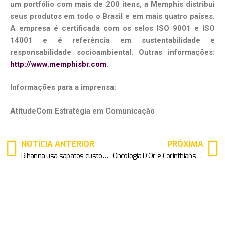
um portfólio com mais de 200 itens, a Memphis distribui
seus produtos em todo o Brasil e em mais quatro países.
A empresa é certificada com os selos ISO 9001 e ISO
14001 e é referência em sustentabilidade e
responsabilidade socioambiental. Outras informações:
http://www.memphisbr.com
.
Informações para a imprensa:
AtitudeCom Estratégia em Comunicação
NOTÍCIA ANTERIOR
PRÓXIMA
Rihanna usa sapatos customizados Christian Louboutin de píton para o aniversário de sua marca de beleza
Oncologia D’Or e Corinthians fazem um gol de placa contra o câncer de mama