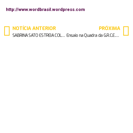
http://www.wordbrasil.wordpress.com
NOTÍCIA ANTERIOR
PRÓXIMA
SABRINA SATO ESTREIA COLEÇÃO DE EUDORA INSPIRADA NO CARNAVAL
Ensaio na Quadra da G.R.C.E.S X-9 Paulistana, o Show tem que continuar.