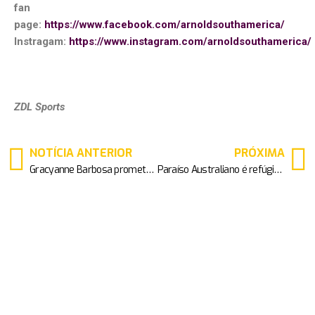
fan
page:
https://www.facebook.com/arnoldsouthamerica/
Instragam:
https://www.instagram.com/arnoldsouthamerica/
ZDL Sports
NOTÍCIA ANTERIOR
PRÓXIMA
Gracyanne Barbosa promete show de pole dance com estrutura especial no México
Paraíso Australiano é refúgio na Grande Barreira de Corais