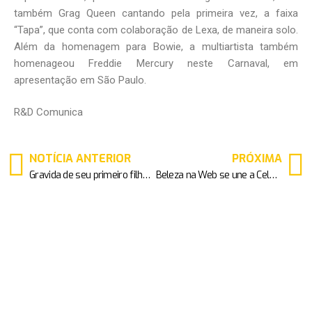
também Grag Queen cantando pela primeira vez, a faixa
“Tapa”, que conta com colaboração de Lexa, de maneira solo.
Além da homenagem para Bowie, a multiartista também
homenageou Freddie Mercury neste Carnaval, em
apresentação em São Paulo.
R&D Comunica
NOTÍCIA ANTERIOR
PRÓXIMA
Gravida de seu primeiro filho, Carol Sampaio participa do show de Gloria Groove ao som de “Da Braba”, no Rio de Janeiro
Beleza na Web se une a Celso Kamura, um dos maiores experts do país, e promovem transformação da Sophia Abrahão para a noite de festa na Sapucaí