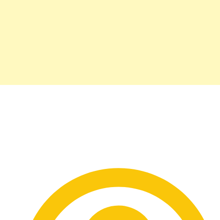
Homenageando David
Bowie, Grag Queen anima
Carnaval de Brasília