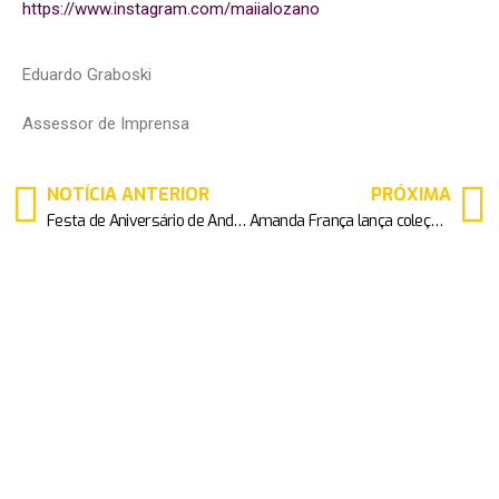
https://www.instagram.com/maiialozano
Eduardo Graboski
Assessor de Imprensa
NOTÍCIA ANTERIOR
PRÓXIMA
Festa de Aniversário de Andressa Urach celebra sucesso de vendas da Playboy Internacional
Amanda França lança coleção de biquínis em Ibiza com peças inspiradas no ‘mediterrâneo’; saiba tudo