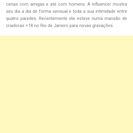
cenas com amigas e até com homens. A influencer mostra
seu dia a dia de forma sensual e toda a sua intimidade entre
quatro paredes. Recentemente ela esteve numa mansão de
criadoras +18 no Rio de Janeiro para novas gravações.