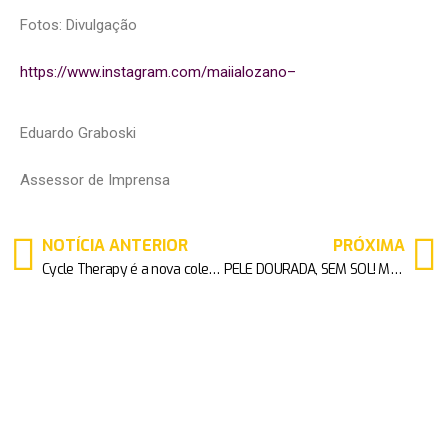
Fotos: Divulgação
https://www.instagram.com/maiialozano–
Eduardo Graboski
Assessor de Imprensa
NOTÍCIA ANTERIOR
PRÓXIMA
Cycle Therapy é a nova coleção de roupas da Velocity
PELE DOURADA, SEM SOL! MANTECORP SKINCARE LANÇA EPISOL GOLD ÁGUA AUTOBRONZEADORA