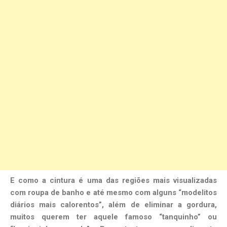
E como a cintura é uma das regiões mais visualizadas
com roupa de banho e até mesmo com alguns “modelitos
diários mais calorentos”, além de eliminar a gordura,
muitos querem ter aquele famoso “tanquinho” ou