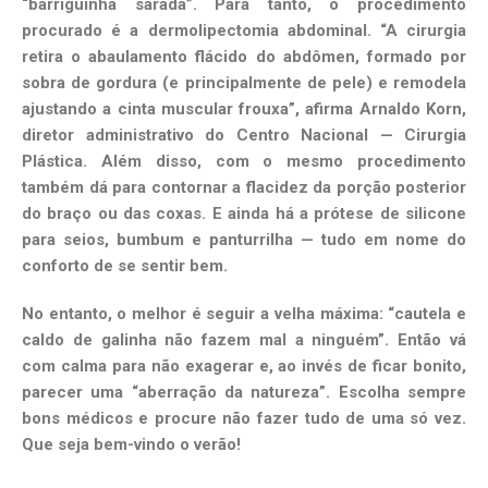
“barriguinha sarada”. Para tanto, o procedimento
procurado é a dermolipectomia abdominal. “A cirurgia
retira o abaulamento flácido do abdômen, formado por
sobra de gordura (e principalmente de pele) e remodela
ajustando a cinta muscular frouxa”, afirma Arnaldo Korn,
diretor administrativo do Centro Nacional — Cirurgia
Plástica. Além disso, com o mesmo procedimento
também dá para contornar a flacidez da porção posterior
do braço ou das coxas. E ainda há a prótese de silicone
para seios, bumbum e panturrilha — tudo em nome do
conforto de se sentir bem.
No entanto, o melhor é seguir a velha máxima: “cautela e
caldo de galinha não fazem mal a ninguém”. Então vá
com calma para não exagerar e, ao invés de ficar bonito,
parecer uma “aberração da natureza”. Escolha sempre
bons médicos e procure não fazer tudo de uma só vez.
Que seja bem-vindo o verão!