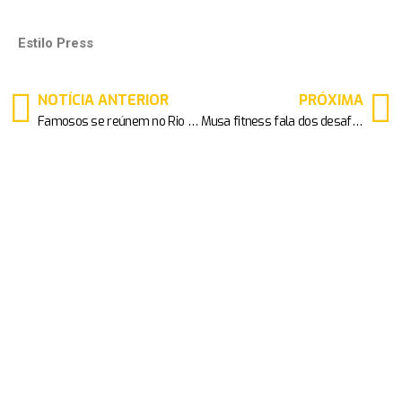
Estilo Press
NOTÍCIA ANTERIOR
PRÓXIMA
Famosos se reúnem no Rio de Janeiro no maior evento de digitais influencers do país.
Musa fitness fala dos desafios para conseguir corpo com apenas 6% de gordura “É vencer nossos limites”