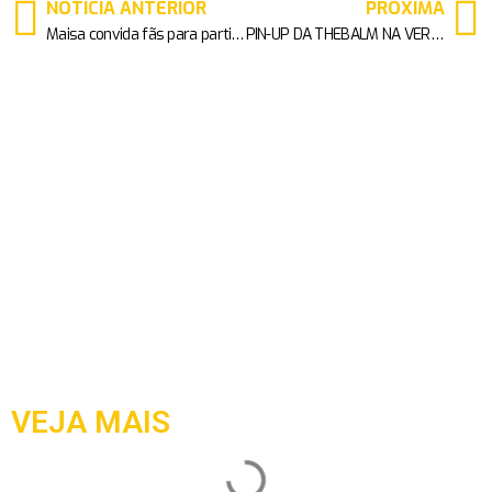
NOTÍCIA ANTERIOR
PRÓXIMA
Maisa convida fãs para participarem de clipe da música “Colorir é Transformar” em campanha da Faber-Castell
PIN-UP DA THEBALM NA VERSÃO CRAVO E CANELA
VEJA MAIS