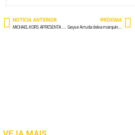
NOTÍCIA ANTERIOR
PRÓXIMA
MICHAEL KORS APRESENTA A NOVA CAMPANHA DE PRIMAVERA 2019 COM A MODELO BELLA HADID
Geyse Arruda deixa marquinha em evidência em show do safadao em SP
VEJA MAIS