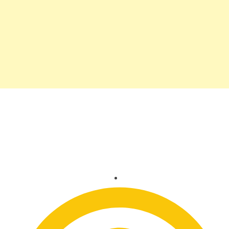
Comemore o Carnaval em
dose dupla na Riviera
Maya mexicana!