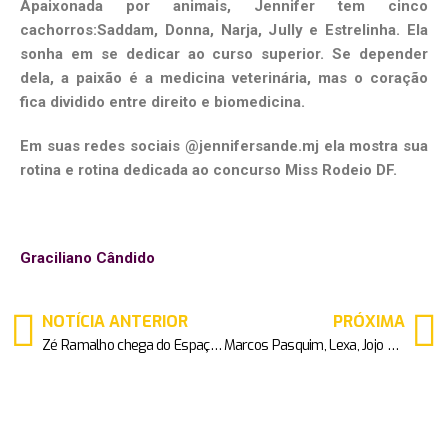
Apaixonada por animais, Jennifer tem cinco
cachorros:Saddam, Donna, Narja, Jully e Estrelinha. Ela
sonha em se dedicar ao curso superior. Se depender
dela, a paixão é a medicina veterinária, mas o coração
fica dividido entre direito e biomedicina.
Em suas redes sociais @jennifersande.mj ela mostra sua
rotina e rotina dedicada ao concurso Miss Rodeio DF.
Graciliano Cândido
NOTÍCIA ANTERIOR
PRÓXIMA
Zé Ramalho chega do Espaço das Américas com tour 2019
Marcos Pasquim, Lexa, Jojo Todynho e outros famosos em festa de design de interiores