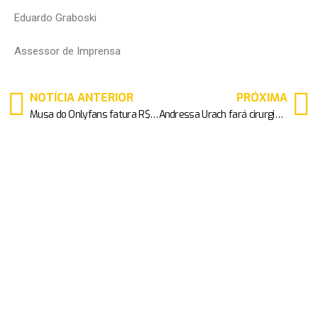
Eduardo Graboski
Assessor de Imprensa
NOTÍCIA ANTERIOR
PRÓXIMA
Musa do Onlyfans fatura R$ 100 mil após comentário de Whindersson Nunes
Andressa Urach fará cirurgia para retirar quatro costelas: “Cintura ainda mais fina”