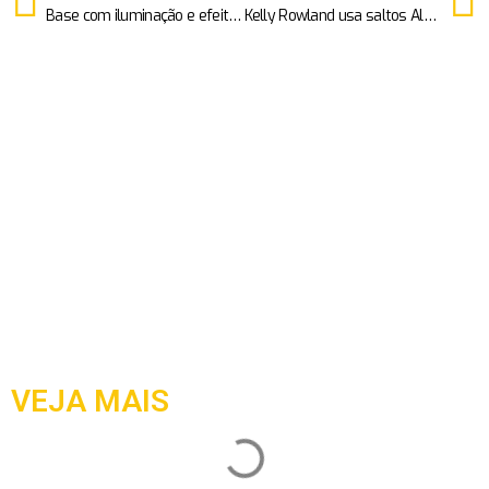
Base com iluminação e efeito natural é nova aposta da SD MAKE•UP
Kelly Rowland usa saltos Alexandre Birman no gala de City of Hope
VEJA MAIS