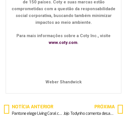
de 150 países. Coty e suas marcas estão
comprometidas com a questão da responsabilidade
social corporativa, buscando também minimizar
impactos ao meio ambiente.
Para mais informações sobre a Coty Inc., visite
www.coty.com
.
Weber Shandwick
NOTÍCIA ANTERIOR
PRÓXIMA
Pantone elege Living Coral como a Cor do Ano para 2019
Jojo Todynho comenta desavença com Renata Banhara no canal Love Treta, da Rede Snack