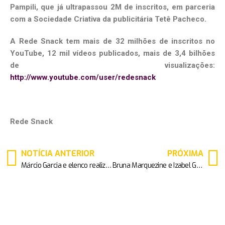
Pampili, que já ultrapassou 2M de inscritos, em parceria
com a Sociedade Criativa da publicitária Tetê Pacheco.
A Rede Snack tem mais de 32 milhões de inscritos no
YouTube, 12 mil vídeos publicados, mais de 3,4 bilhões
de visualizações:
http://www.youtube.com/user/redesnack
Rede Snack
NOTÍCIA ANTERIOR
PRÓXIMA
Márcio Garcia e elenco realizam festa de encerramento das filmagens do longa “Reação em cadeia”
Bruna Marquezine e Izabel Goulart curtem o Halloween JOHN JOHN em LA