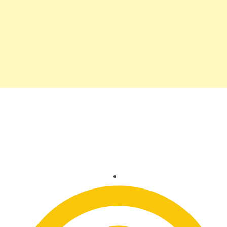
Adriane Galisteu dá dicas
para compor flores com
os mais diversos looks