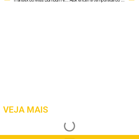
Transex do Miss Bumbum escolhe dia da posse para pedido de casamento: “Um protesto em forma de amor”
Alok encerra temporada do Réveillon John John Rocks, em Jericoacoara
VEJA MAIS