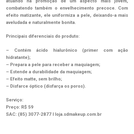
atuando na promoção de um aspecto mais jovem,
combatendo também o envelhecimento precoce. Com
efeito matizante, ele uniformiza a pele, deixando-a mais
aveludada e naturalmente bonita.
Principais diferenciais do produto:
– Contém ácido hialurônico (primer com ação
hidratante);
– Prepara a pele para receber a maquiagem;
– Estende a durabilidade da maquiagem;
– Efeito matte, sem brilho;
– Disfarce óptico (disfarça os poros).
Serviço:
Preço: R$ 59
SAC: (85) 3077-2877 l loja.sdmakeup.com.br